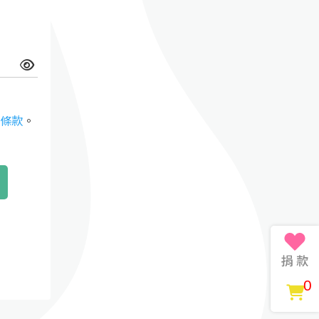
條款
。
0